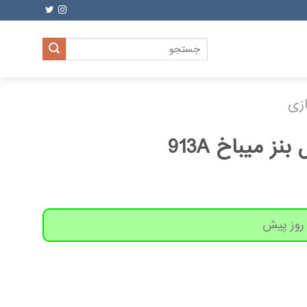
جستجو
برای:
زی
 میباخ 913A