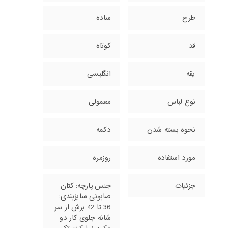
طرح
ساده
قد
کوتاه
یقه
انگلیسی
نوع لباس
معمولی
نحوه بسته شدن
دکمه
مورد استفاده
روزمره
جزئیات
جنس پارچه: کتان
صابونی سایزبندی:
36 تا 42 برش از سر
شانه جلوی کار دو