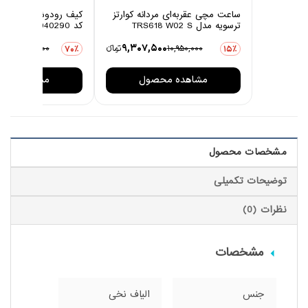
ساعت مچی عقربه‌ای مردانه کوارتز
ترسویه مدل TRS618 W02 S
کد 10040290
00
9,307,500
10,950,000
تومانءء
24,898,000
70٪
15٪
مشاهده محصول
مشاهده مح
مشخصات محصول
توضیحات تکمیلی
نظرات (0)
مشخصات
جنس
الیاف نخی