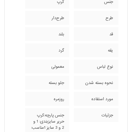
جنس
کرپ
طرح
طرح‌دار
قد
بلند
یقه
گرد
نوع لباس
معمولی
نحوه بسته شدن
جلو بسته
مورد استفاده
روزمره
جزئیات
جنس پارچه:کرپ
حریر سایزبندی: 1 و
2 و 3 سایز 1مناسب: