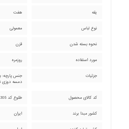
یقه
هفت
نوع لباس
معمولی
نحوه بسته شدن
قزن
مورد استفاده
روزمره
جزئیات
دمسه دوزی نوا
کد کالای محصول
طلوع کد 157305
کشور مبدا برند
ایران