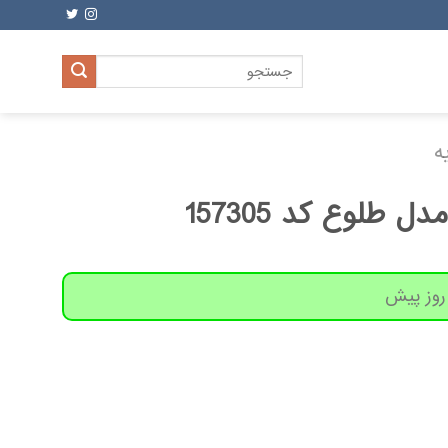
جستجو
برای:
ه
ل طلوع کد 157305