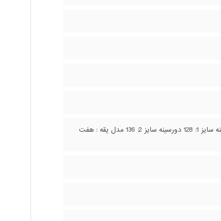
جنس پارچه: بابوس سایزبندی: 1 و 2 سایز 1 مناسب: 38 تا 42 سایز 2 مناسب: 44 تا 48 دور سینه سایز 1: 128 دورسینه سایز 2: 136 مدل یقه : هفت