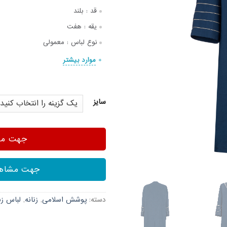
قد :
بلند
یقه :
هفت
نوع لباس :
معمولی
موارد بیشتر
سایز
جهت مشا
جهت مشاهد
دسته:
پوشش اسلامی
,
زنانه
,
لباس زن