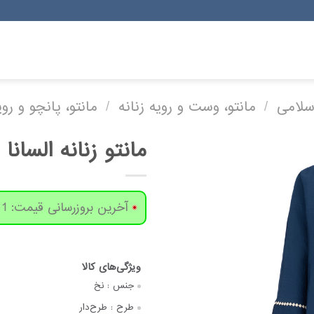
لامی
/
مانتو، وست و رویه زنانه
/
مانتو، پانچو و روی
مانتو زنانه السانا مد
آخرین بروزرسانی قیمت: 1 روز پیش
جنس :
نخ
طرح :
طرح‌دار