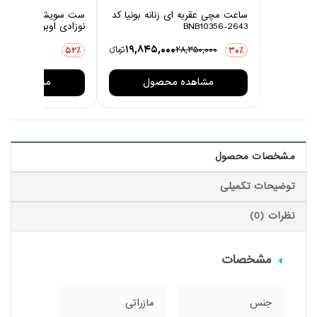
ساعت مچی عقربه ای زنانه بونیا کد
ست سویشرت و شلوار 
BNB10356-2643
نوزادی اوبوکو مدل کاج
0
19,845,000
28,350,000
تومانءء
3,876,000
52٪
30٪
مشاهده محصول
مشاهده مح
مشخصات محصول
توضیحات تکمیلی
نظرات (0)
مشخصات
جنس
مازراتی