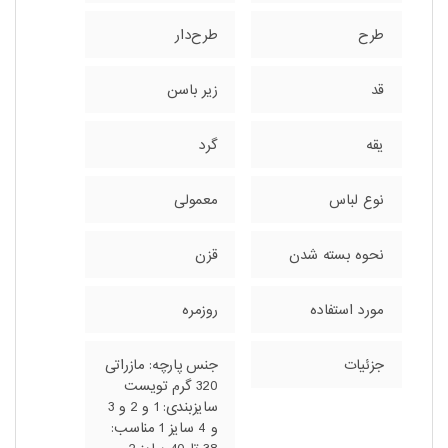
طرح
طرح‌دار
قد
زیر باسن
یقه
گرد
نوع لباس
معمولی
نحوه بسته شدن
قزن
مورد استفاده
روزمره
جزئیات
جنس پارچه: مازراتی
320 گرم تویست
سایزبندی: 1 و 2 و 3
و 4 سایز 1 مناسب: