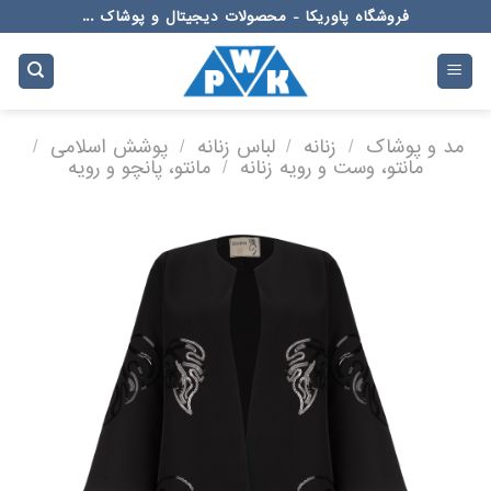
Ski
فروشگاه پاوریکا - محصولات دیجیتال و پوشاک ...
t
conten
مد و پوشاک
/
زنانه
/
لباس زنانه
/
پوشش اسلامی
/
مانتو، وست و رویه زنانه
/
مانتو، پانچو و رویه