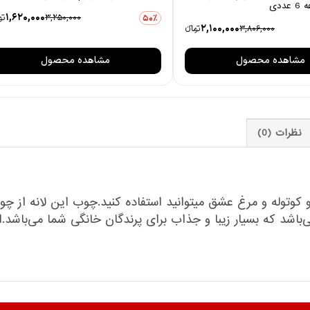
1,620,000
3,250,000
توم
50٪
2,100,000
3,806,000
تومانءء
مشاهده محصول
مشاهده محصول
نظرات (0)
اشد که بسیار زیبا و جذاب برای پرندگان خانگی شما می‌باشد.از