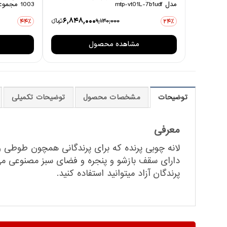
مدل mtp-vt01L-7b1udf
1003 مجموعه 6 عددی
6,848,000
9,130,000
تومانءء
44٪
24٪
مشاهده محصول
توضیحات
مشخصات محصول
توضیحات تکمیلی
معرفی
دارای سقف بازشو و پنجره و فضای سبز مصنوعی می‌ب
پرندگان آزاد میتوانید استفاده کنید.