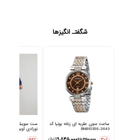
شگفتـ انگیزها
ساعت مچی عقربه ای زنانه بونیا کد
ست سویشرت و شلوار 
BNB10356-2643
نوزادی اوبوکو مدل کاج
0
19,845,000
28,350,000
تومانءء
3,876,000
52٪
30٪