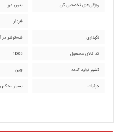
ویژگی‌های تخصصی گن
بدون درز
فنردار
نگهداری
شستوشو در آب 40 د
کد کالای محصول
11005
کشور تولید کننده
چین
جزئیات
بسیار محکم و با کیفیت بالا دارای 