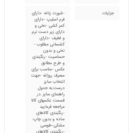
جزئیات
-شورت زنانه -دارای
فرم اسلیپ -دارای
کمر کشی -نخی و
دارای زیر دست نرم
و لطیف -دارای
کشسانی مطلوب -
نخی و بدون
حساسیت -رنگبندی
و طرح مطابق
عکس -مناسب برای
مصرف روزانه -جهت
انتخاب سایز
درست,به جدول
راهنمای سایز ,در
قسمت عکسهای کالا
مراجعه فرمایید
-رنگبندی کالاهای
ساده و بدون چاپ:
مشکی-طوسی
-رنگبندی کالاهای