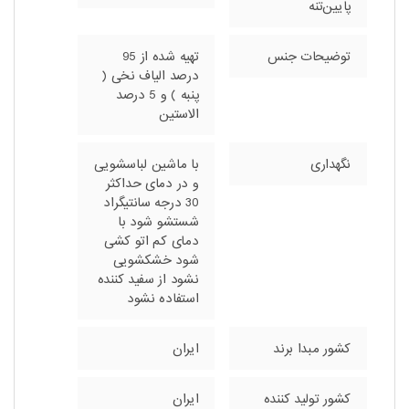
پایین‌تنه
توضیحات جنس
تهیه شده از 95
درصد الیاف نخی (
پنبه ) و 5 درصد
الاستین
نگهداری
با ماشین لباسشویی
و در دمای حداکثر
30 درجه سانتیگراد
شستشو شود با
دمای کم اتو کشی
شود خشکشویی
نشود از سفید کننده
استفاده نشود
کشور مبدا برند
ایران
کشور تولید کننده
ایران