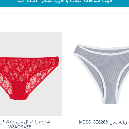
جهت مشاهده قیمت و خرید قسطی کلیک کنید
شورت زنانه ال سی وایکیکی
ه مدل MDSS CE8268
W3AO64Z8