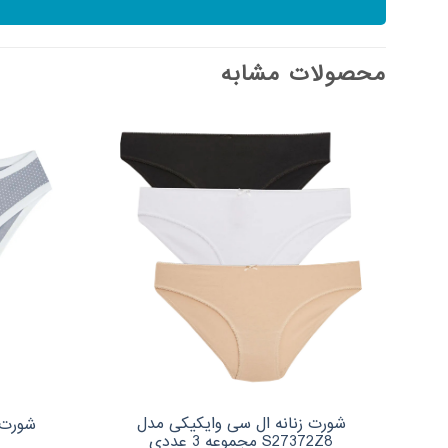
محصولات مشابه
شورت زنانه ال سی وایکیکی مدل
شورت زنان
S27372Z8 مجموعه 3 عددی