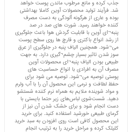
جذب کرده و مانع مرطوب ماندن پوست خواهد
شد. فرآیند تولید محصولات آوین کاملا بهداشتی
بوده و عاری از هرگونه آلودگی به دست مصرف
کننده خواهند رسید. شورت های صد در صد
پنبه¬ای آوین با قابلیت گردش هوا باعث جلوگیری
از رشد انواع باکتری و قارچ ها روی سطح پوست
می¬شود. همچنین الیاف پنبه در جلوگیری از عرق
سوز شدن تاثیر بسیار چشم¬گیری دارد. به جهت
طبیعی بودن الیاف پنبه¬ای محصولات آوین
مصرف آن به افرادی با انواع حساسیت های
پوستی توصیه می¬شود. توصیه می شود برای
حفظ لطافت و نرمی این محصول آن را با آب ولرم
و مواد شوینده ملایم به همراه نرم کننده شستشو
دهید. شست‌شوی لباس‌های زیر حتما بایستی با
دست انجام شود و برای خشک شدن آن نیز از
گرمای طبیعی خورشید استفاده کنید. برای خرید
این محصول کافی است روی افزودن به سبد خرید
کلیلک کرده و مراحل خرید را به ترتیب انجام