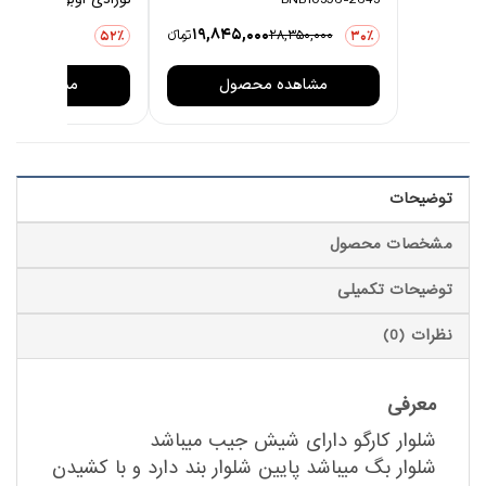
0
19,845,000
28,350,000
تومانءء
3,876,000
52٪
30٪
مشاهده محصول
مشاهده مح
توضیحات
مشخصات محصول
توضیحات تکمیلی
نظرات (0)
معرفی
شلوار کارگو دارای شیش جیب میباشد
شلوار بگ میباشد پایین شلوار بند دارد و با کشیدن