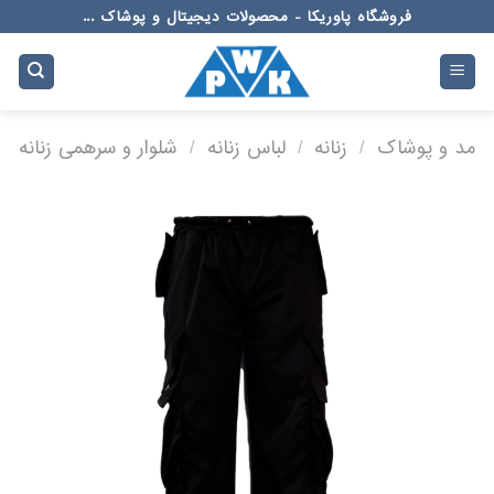
Ski
فروشگاه پاوریکا - محصولات دیجیتال و پوشاک ...
t
conten
مد و پوشاک
/
زنانه
/
لباس زنانه
/
شلوار و سرهمی زنانه