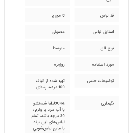
قد لباس
تا مچ پا
استایل لباس
معمولی
نوع فاق
متوسط
مورد استفاده
روزمره
توضیحات جنس
تهیه شده از الیاف
100 درصد پنبه‌ای
نگهداری
&#34;لطفا شستشو
با آب سرد يا ولرم ،
30 درجه باشد. تمام
لباس‌های این برند
با مايع لباس‌شويي