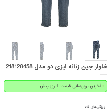
شلوار جین زنانه ایزی دو مدل 218128458
آخرین بروزرسانی قیمت: 1 روز پیش