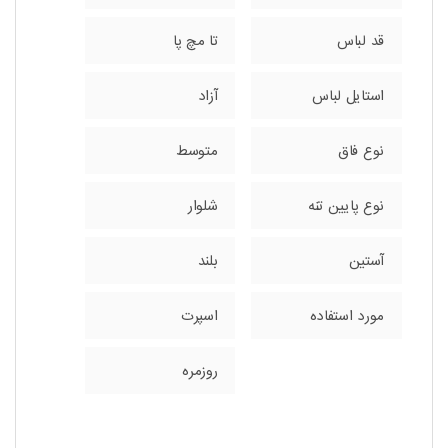
قد لباس
تا مچ پا
استایل لباس
آزاد
نوع فاق
متوسط
نوع پایین تنه
شلوار
آستین
بلند
مورد استفاده
اسپرت
روزمره