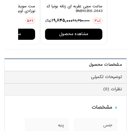
ساعت مچی عقربه ای زنانه بونیا کد
ست سویشرت و شلوار 
BNB10356-2643
نوزادی اوبوکو مدل کاج
0
19,845,000
28,350,000
تومانءء
3,876,000
52٪
30٪
مشاهده محصول
مشاهده مح
مشخصات محصول
توضیحات تکمیلی
نظرات (0)
مشخصات
جنس
پنبه