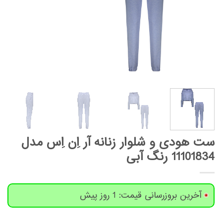
ست هودی و شلوار زنانه آر اِن اِس مدل
11101834 رنگ آبی
آخرین بروزرسانی قیمت: 1 روز پیش