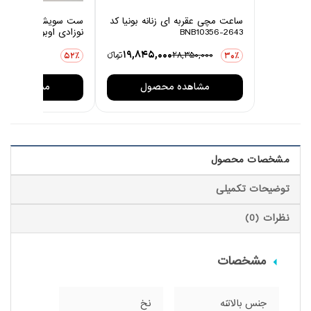
ساعت مچی عقربه ای زنانه بونیا کد
ست سویشرت و شلوار 
BNB10356-2643
نوزادی اوبوکو مدل کاج
0
19,845,000
28,350,000
تومانءء
3,876,000
52٪
30٪
مشاهده محصول
مشاهده مح
مشخصات محصول
توضیحات تکمیلی
نظرات (0)
مشخصات
جنس بالاتنه
نخ