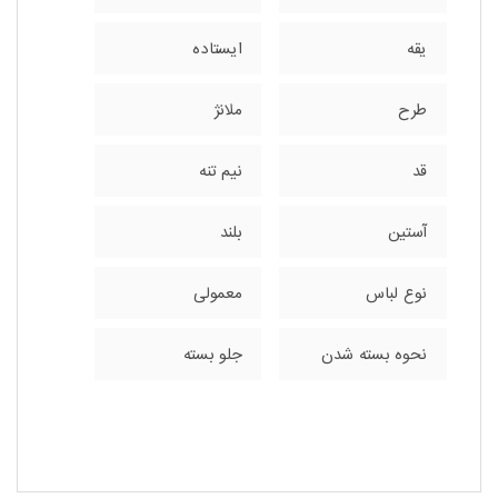
یقه
ایستاده
طرح
ملانژ
قد
نیم تنه
آستین
بلند
نوع لباس
معمولی
نحوه بسته شدن
جلو بسته