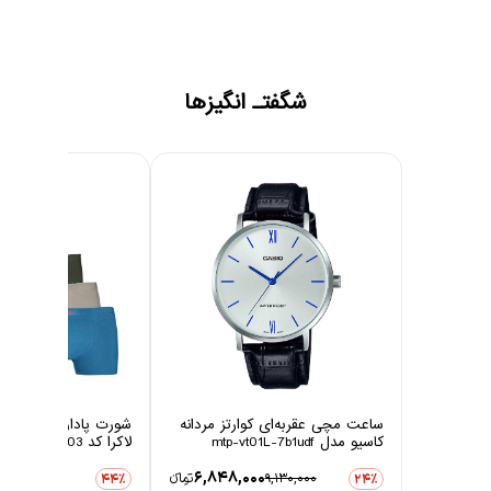
شگفتـ انگیزها
ساعت مچی عقربه‌ای کوارتز مردانه
شورت پادار مردانه چین
کاسیو مدل mtp-vt01L-7b1udf
لاکرا کد 1003 مجموعه 6 عددی
0
6,848,000
9,130,000
تومانءء
3,806,000
44٪
24٪