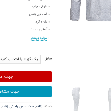
طرح :
چاپ
قد :
زیر باسن
یقه :
گرد
آستین :
بلند
موارد بیشتر
سایز
جهت مشا
جهت مشاهد
دسته:
زنانه
,
ست لباس راحتی زنانه
,