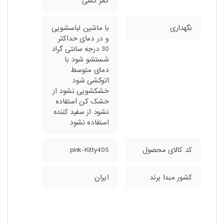
کمر کشی
نگهداری
با ماشین لباسشویی
و در دمای حداکثر
30 درجه سانتی گراد
شستشو شود با
دمای متوسط
اتوکشی شود
خشکشویی نشود از
خشک کن استفاده
نشود از سفید کننده
استفاده نشود
کد کالای محصول
pink-Kitty405
کشور مبدا برند
ایران