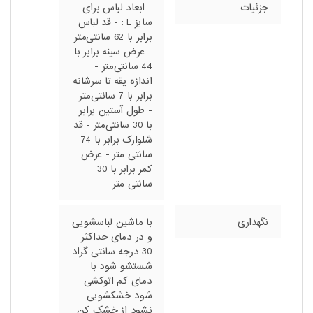
جزئیات
- ابعاد لباس برای
سایز L : - قد لباس
برابر با 62 سانتی‌متر
- عرض سینه برابر با
44 سانتی‌متر -
اندازه یقه تا سرشانه
برابر با 7 سانتی‌متر
- طول آستین برابر
با 30 سانتی‌متر - قد
شلوارک برابر با 74
سانتی متر - عرض
کمر برابر با 30
سانتی متر
نگهداری
با ماشین لباسشویی
و در دمای حداکثر
30 درجه سانتی گراد
شستشو شود با
دمای کم اتوکشی
شود خشکشویی
نشود از خشک کن