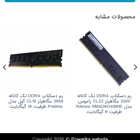
محصولات مشابه
رم دسکتاپ DDR4 تک کاناله
رم دسکتاپ DDR4 تک کاناله
3200 مگاهرتز CL22 راموس
2666 مگاهرتز CL19 گیل مدل
مدل RAmos RM4D8G4881E
Pristine ظرفیت 16 گیگابایت
ظرفیت 8 گیگابایت
Copyright 2026 ©
Powerika
website