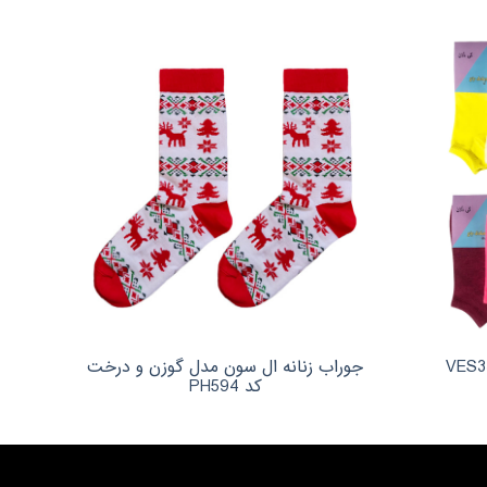
 زنانه گی دلان مدل VES33
جوراب زنانه ال سون مدل گوزن و درخت
ج
کد PH594