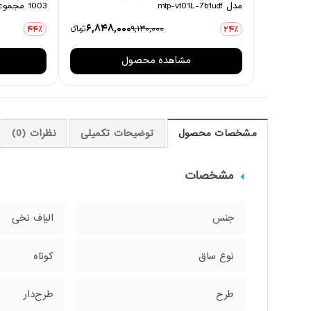
مدل mtp-vt01L-7b1udf
1003 مجموعه 6 عددی
6,848,000
9,130,000
تومانءء
44٪
24٪
مشاهده محصول
مشخصات محصول
توضیحات تکمیلی
نظرات (0)
مشخصات
جنس
الیاف نخی
نوع ساق
کوتاه
طرح
طرح‌دار