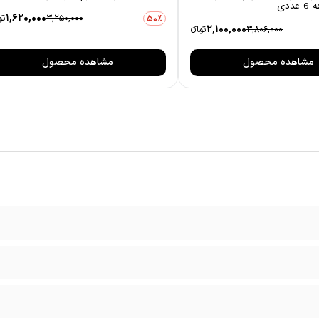
1,620,000
3,250,000
توم
50٪
2,100,000
3,806,000
تومانءء
مشاهده محصول
مشاهده محصول