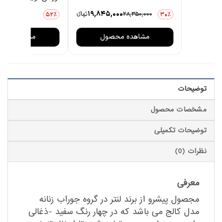
0
19,845,000
28,350,000
تومانءء
3,876,000
52٪
30٪
مشاهده محصول
مشاهده مح
توضیحات
مشخصات محصول
توضیحات تکمیلی
نظرات (0)
معرفی
مجصول پیشرو از برند لنتر در گروه جوراب زنانه
مدل کالج می باشد که در چهار رنگ سفید -ذغالی