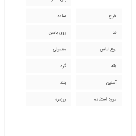
طرح
ساده
قد
روی باسن
نوع لباس
معمولی
یقه
گرد
آستین
بلند
مورد استفاده
روزمره