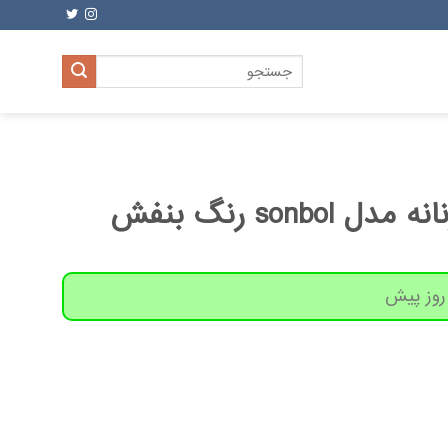
جستجو
برای:
sonbo رنگ بنفش