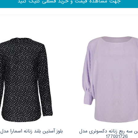
جهت مشاهده قیمت و خرید قسطی کلیک کنید
ین سه ربع زنانه دکسونری مدل
بلوز آستین بلند زنانه اسمارا مدل 7975676
177001726