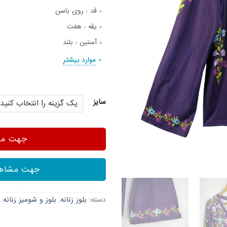
قد :
روی باسن
یقه :
هفت
آستین :
بلند
موارد بیشتر
سایز
جهت مشا
جهت مشاهد
دسته:
بلوز زنانه
,
بلوز و شومیز زنانه
,