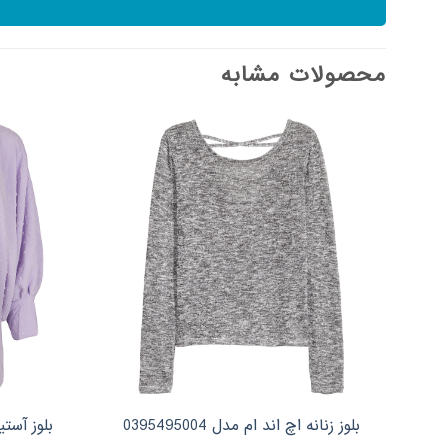
محصولات مشابه
بلوز آست
بلوز زنانه اچ اند ام مدل 0395495004