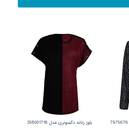
بلوز زنانه دکسونری مدل 358001718
بلوز آ