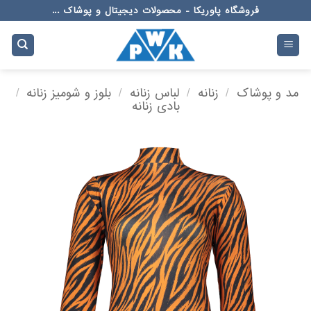
Ski
فروشگاه پاوریکا - محصولات دیجیتال و پوشاک ...
t
conten
مد و پوشاک
/
زنانه
/
لباس زنانه
/
بلوز و شومیز زنانه
/
بادی زنانه