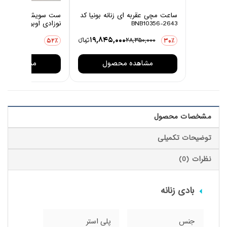
ساعت مچی عقربه ای زنانه بونیا کد
ست سویشرت و شلوار 
BNB10356-2643
نوزادی اوبوکو مدل کاج
0
19,845,000
28,350,000
تومانءء
3,876,000
52٪
30٪
مشاهده محصول
مشاهده مح
مشخصات محصول
توضیحات تکمیلی
نظرات (0)
بادی زنانه
جنس
پلی استر