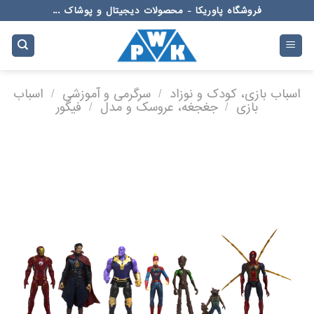
Ski
فروشگاه پاوریکا - محصولات دیجیتال و پوشاک ...
t
conten
اسباب بازی، کودک و نوزاد
/
سرگرمی و آموزشی
/
اسباب
بازی
/
جغجغه، عروسک و مدل
/
فیگور