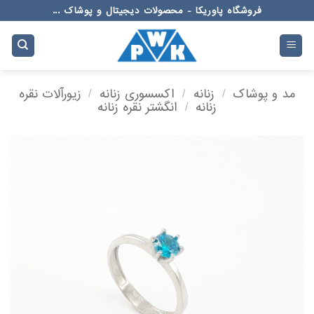
Ski
فروشگاه پاوریکا - محصولات دیجیتال و پوشاک ...
t
conten
مد و پوشاک
/
زنانه
/
اکسسوری زنانه
/
زیورآلات نقره
زنانه
/
انگشتر نقره زنانه