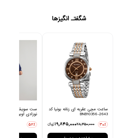
شگفتـ انگیزها
ساعت مچی عقربه ای زنانه بونیا کد
ست سویشرت و شلوار 
BNB10356-2643
نوزادی اوبوکو مدل کاج
0
19,845,000
28,350,000
تومانءء
3,876,000
52٪
30٪