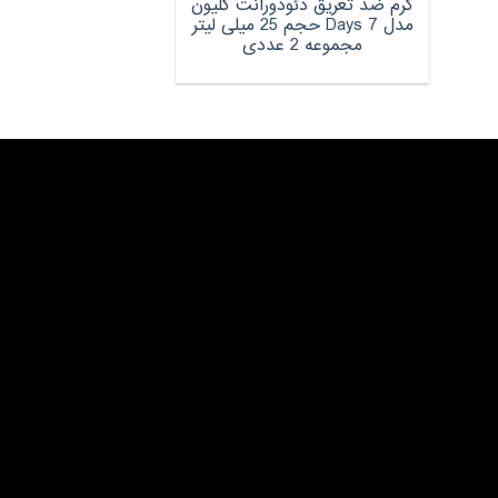
کرم ضد تعریق دئودورانت کلیون
مدل 7 Days حجم 25 میلی لیتر
مجموعه 2 عددی