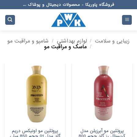
Ski
فروشگاه پاوریکا - محصولات دیجیتال و پوشاک ...
t
conten
زیبایی و سلامت
/
لوازم بهداشتی
/
شامپو و مراقبت مو
/
ماسک و مراقبت مو
پروتئین مو آبرزیلن مدل
پروتئین مو اونیکس دریم
کریستال رز گلد حجم 800
گلد مدل 01 حجم 850 میلی