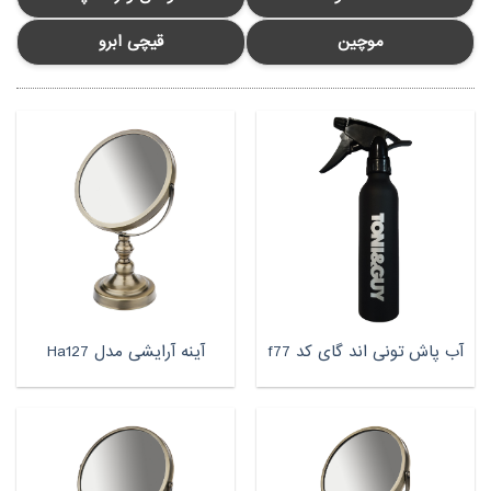
موچین
قیچی ابرو
آب پاش تونی اند گای کد f77
آینه آرایشى مدل Ha127