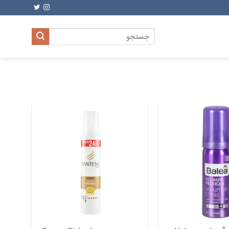
جستجو
برای: