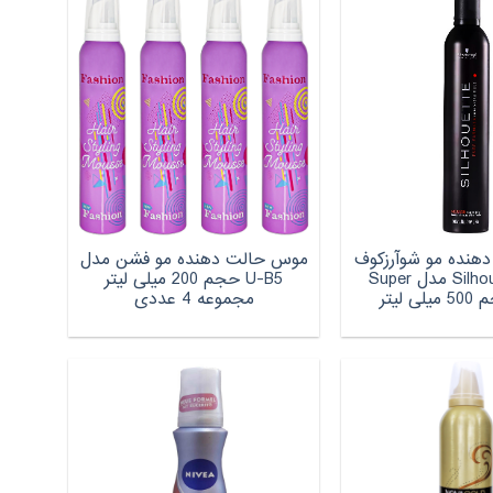
هنده مو شوآرزکوف
موس حالت‌ دهنده مو فشن مدل
سری Silhouette مدل Super
U-B5 حجم 200 میلی لیتر
مجموعه 4 عددی