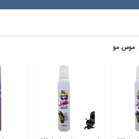
موس مو