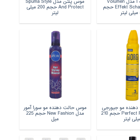
موس باله آ مدل Volumen
موس پنتن مدل Spuma Style
Effekt Schaumfestiger حجم
And Protect حجم 200 میلی
ر
لیتر
دهنده مو جیورجی
موس حالت دهنده مو سورا آمور
مدل Perfect Fix 24h حجم 210
مدل New Fashion حجم 225
یلی لیتر
میل