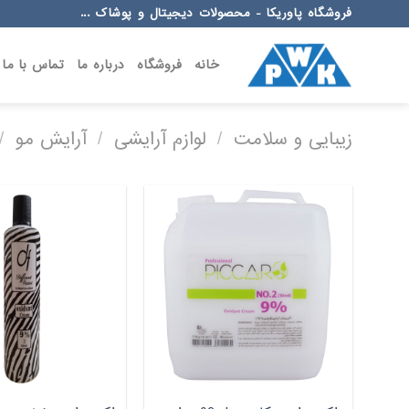
Ski
فروشگاه پاوریکا - محصولات دیجیتال و پوشاک ...
t
conten
خانه
فروشگاه
درباره ما
تماس با ما
زیبایی و سلامت
/
لوازم آرایشی
/
آرایش مو
/