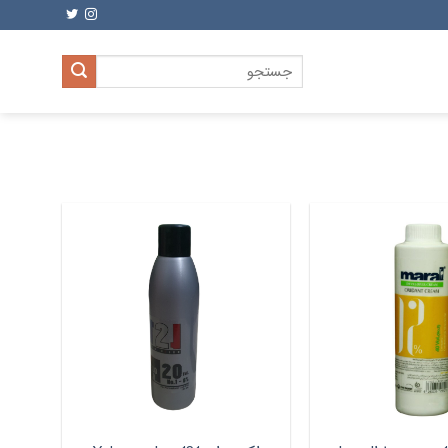
جستجو
برای: