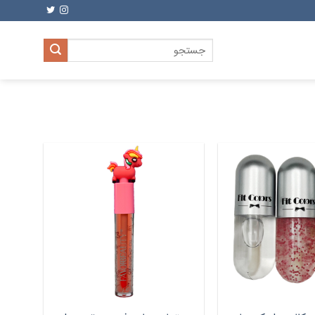
جستجو
برای: