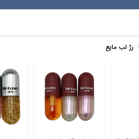
/
رژ لب مایع