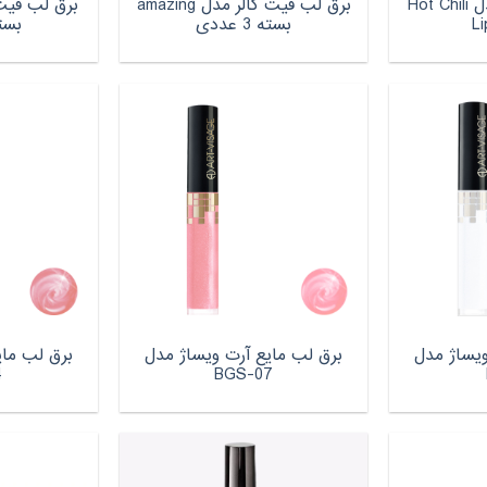
برق لب آرت دکو مدل Hot Chili
برق لب فیت کالر مدل amazing
برق لب فیت
Li
بسته 3 عددی
بسته 3
ویساژ مدل
برق لب مایع آرت ویساژ مدل
برق لب مای
4
BGS-07