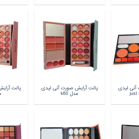
آنی لیدی
پالت آرایش صورت آنی لیدی
پالت آرای
مدل k80
م