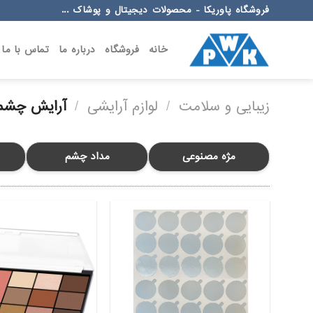
Ski
فروشگاه پاوریکا - محصولات دیجیتال و پوشاک ...
t
conten
خانه
فروشگاه
درباره ما
تماس با ما
زیبایی و سلامت
/
لوازم آرایشی
/
آرایش چشم
مژه مصنوعی
مداد چشم