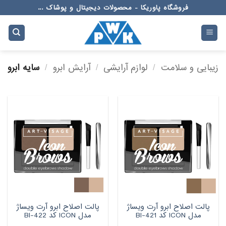
Ski
فروشگاه پاوریکا - محصولات دیجیتال و پوشاک ...
t
conten
زیبایی و سلامت
/
لوازم آرایشی
/
آرایش ابرو
/
سایه ابرو
پالت اصلاح ابرو آرت ویساژ
پالت اصلاح ابرو آرت ویساژ
مدل ICON کد BI-421
مدل ICON کد BI-422