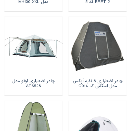
BRET 2 کد 5
مدل MH100 XXL
چادر اضطراری 8 نفره آپکس
چادر اضطراری اوتو مدل
مدل اسکلتی کد Q014
AT6528