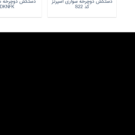
دستکش دوچرخه سواری اسپرتز
دستکش دوچرخه س
کد S22
DKNFK