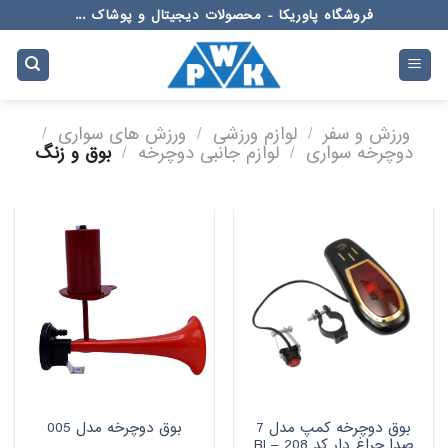
Ski
فروشگاه پاوریکا - محصولات دیجیتال و پوشاک ...
t
conten
ورزش و سفر
/
لوازم ورزشی
/
ورزش های سواری
/
دوچرخه سواری
/
لوازم جانبی دوچرخه
/
بوق و زنگ
بوق دوچرخه کمپ مدل 7
بوق دوچرخه مدل 005
صدا چراغ دار کد BI – 208