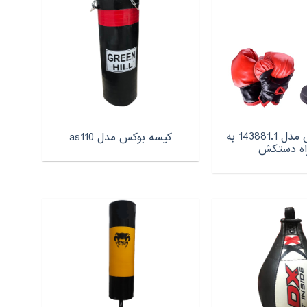
کیسه بوکس مدل 143881.1 به
کیسه بوکس مدل as110
اه دستکش