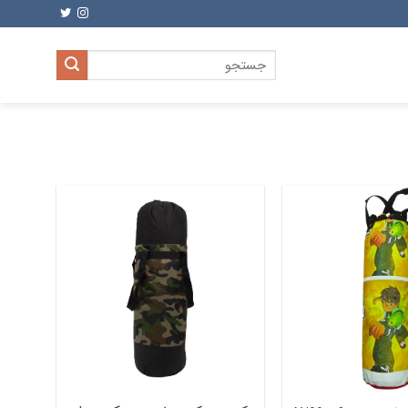
جستجو
برای: