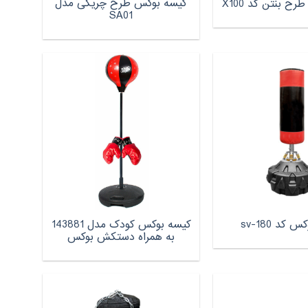
کیسه بوکس طرح چریکی مدل
ح بنتن کد X100
SA01
کیسه بوکس کودک مدل 143881
کد sv-180
به همراه دستکش بوکس