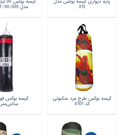
پایه دیواری کیسه بوکس مدل
کیسه ب
313
مدل SPORT-90-005
کیسه بوکس طرح مرد عنکبوتی
کد X101
سانتی‌متر