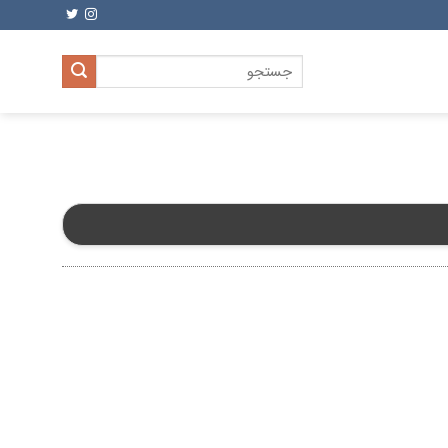
جستجو
برای: