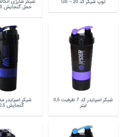
شیکر شارژی آنکاله
توپ شیکر کد GS – 20
حمل گنجایش 0.350 لیتر
شیکر اسپایدر کد 7 ظرفیت 0.5
لیتر
گنجایش 0.5 لیتر