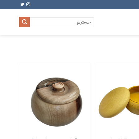
جستجو
برای: