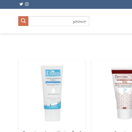
جستجو
برای: