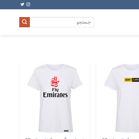
جستجو
برای: