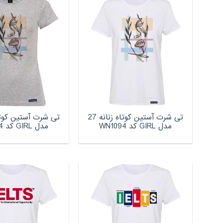
تی شرت آستین کوتاه زنانه 27
مدل GIRL کد WN1094
مدل GIRL کد WN1094